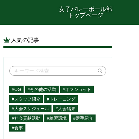
女子バレーボール部
トップページ
人気の記事
#OG
#その他の活動
#オフショット
#スタッフ紹介
#トレーニング
#大会スケジュール
#大会結果
#社会貢献活動
#練習環境
#選手紹介
#食事