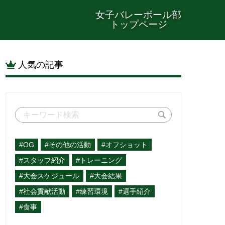
女子バレーボール部
トップページ
人気の記事
#OG
#その他の活動
#オフショット
#スタッフ紹介
#トレーニング
#大会スケジュール
#大会結果
#社会貢献活動
#練習環境
#選手紹介
#食事