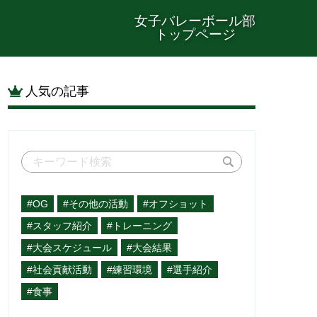
女子バレーボール部
トップページ
人気の記事
#OG
#その他の活動
#オフショット
#スタッフ紹介
#トレーニング
#大会スケジュール
#大会結果
#社会貢献活動
#練習環境
#選手紹介
#食事