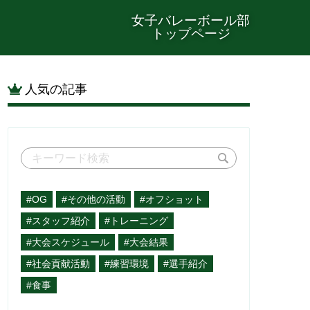
女子バレーボール部
トップページ
人気の記事
#OG
#その他の活動
#オフショット
#スタッフ紹介
#トレーニング
#大会スケジュール
#大会結果
#社会貢献活動
#練習環境
#選手紹介
#食事