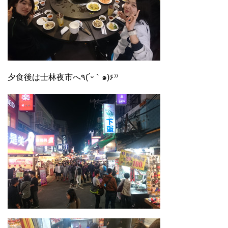
夕食後は士林夜市へ٩(´ᵕ｀๑)۶⁾⁾