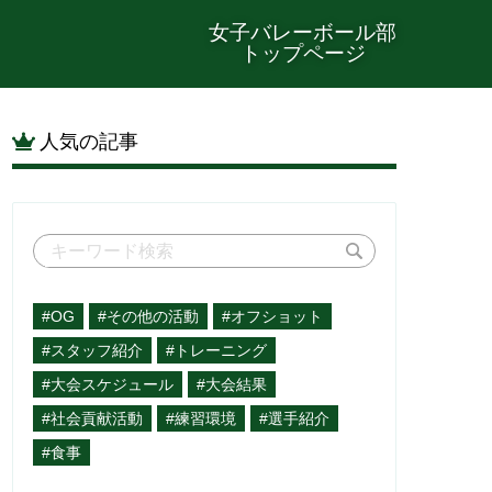
女子バレーボール部
トップページ
人気の記事
#OG
#その他の活動
#オフショット
#スタッフ紹介
#トレーニング
#大会スケジュール
#大会結果
#社会貢献活動
#練習環境
#選手紹介
#食事